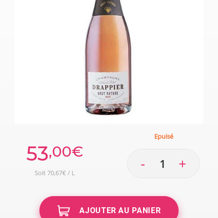
Epuisé
53
,00€
-
+
Soit 70,67€ / L
AJOUTER AU PANIER