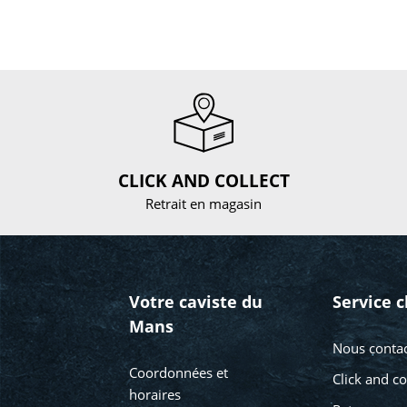
CLICK AND COLLECT
Retrait en magasin
Votre caviste du
Service c
Mans
Nous contac
Coordonnées et
Click and co
horaires