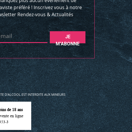
anquez plus aucun évènement de
aviste préféré ! Inscrivez vous à notre
sletter Rendez-vous & Actualités
email
JE
M'ABONNE
E D'ALCOOL EST INTERDITE AUX MINEURS
oins de 18 ans
vente en ligne
353-3