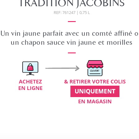
TRADITION JACOBINS
REF: 761247 | 0,75 L
Un vin jaune parfait avec un comté affiné 
un chapon sauce vin jaune et morilles