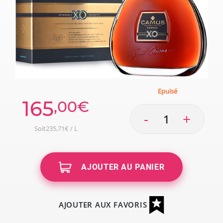
Epuisé
165
,00€
-
+
Soit235,71€ / L
AJOUTER AU PANIER
AJOUTER AUX FAVORIS