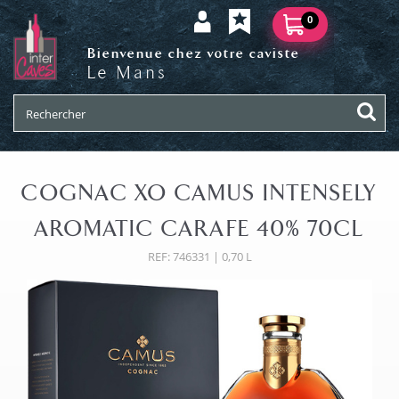
0
Bienvenue chez votre caviste
Le Mans
COGNAC XO CAMUS INTENSELY
AROMATIC CARAFE 40% 70CL
REF: 746331 | 0,70 L