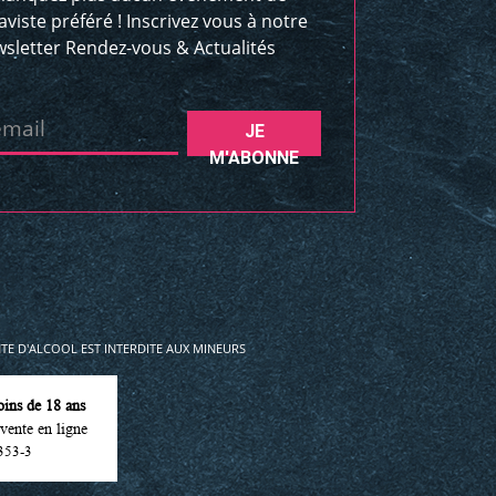
aviste préféré ! Inscrivez vous à notre
sletter Rendez-vous & Actualités
email
JE
M'ABONNE
E D'ALCOOL EST INTERDITE AUX MINEURS
oins de 18 ans
vente en ligne
353-3