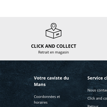
CLICK AND COLLECT
Retrait en magasin
Votre caviste du
Service c
Mans
Nous contac
Coordonnées et
Click and co
horaires
Retour