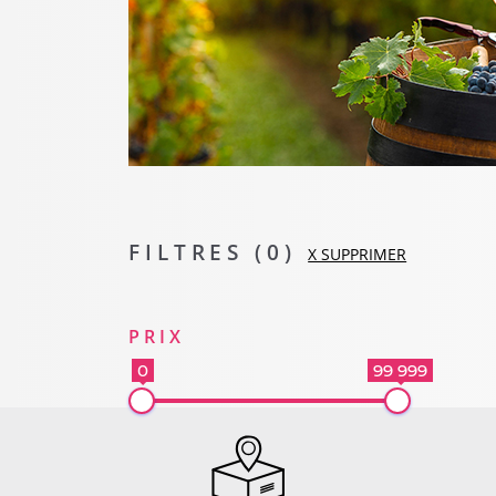
FILTRES (
0
)
X SUPPRIMER
PRIX
0
99 999