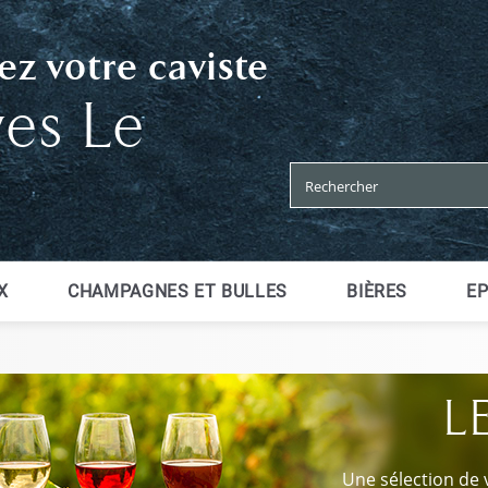
z votre caviste
ves Le
X
CHAMPAGNES ET BULLES
BIÈRES
EP
L
Une sélection de 