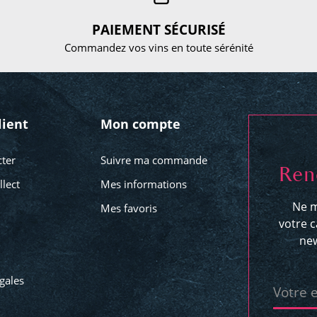
PAIEMENT SÉCURISÉ
Commandez vos vins en toute sérénité
lient
Mon compte
ter
Suivre ma commande
Ren
llect
Mes informations
Ne m
Mes favoris
votre c
new
gales
Votre 