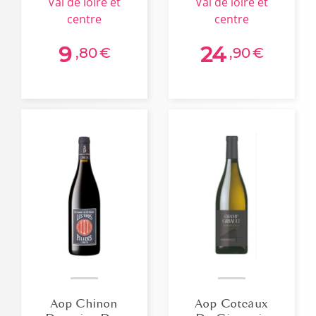
val de loire et
val de loire et
2023
centre
centre
9
24
,80
€
,90
€
Aop Chinon
Aop Coteaux