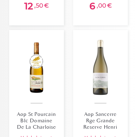
12
6
,50
€
,00
€
Aop St Pourcain
Aop Sancerre
Blc Domaine
Rge Grande
De La Charloise
Reserve Henri
2024
Bourgeois Bio