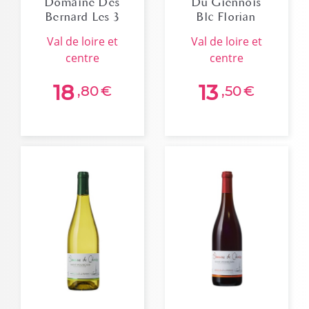
Domaine Des
Du Giennois
Bernard Les 3
Blc Florian
Piliers 2022
Roblin 2023 Bio
val de loire et
val de loire et
centre
centre
18
13
,80
€
,50
€