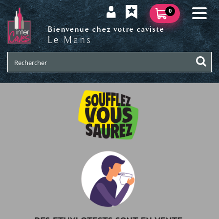
0
Bienvenue chez votre caviste
Le Mans